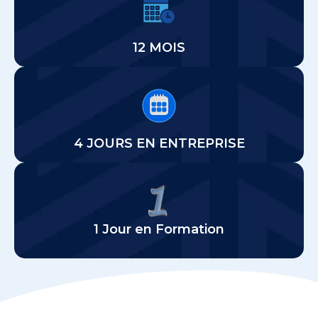
: 4 jours en entreprise, 1
Rythme de l’alternance
jour en formation
12 MOIS
: Tout public
Pour qui ?
Mixte
Modalité de la formation:
4 JOURS EN ENTREPRISE
:RNCP35634
Code RNCP
1 Jour en Formation