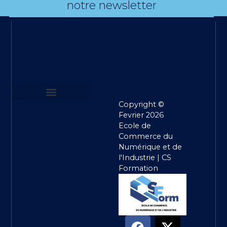
notre newsletter
Copyright ©
MENTIONS LEGALES
POLITIQUE DE CONFIDENTIALITE
CONDITIONS GENERALES DE VENTE
Fevrier 2026
Ecole de
Commerce du
Numérique et de
l'Industrie | CS
Formation
F
Y
T
X
I
L