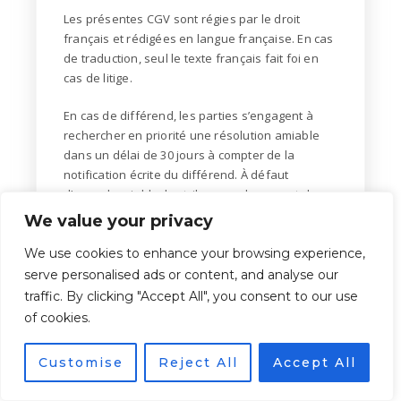
Les présentes CGV sont régies par le droit
français et rédigées en langue française. En cas
de
traduction, seul le texte français fait foi en
cas de litige.
En cas de différend, les parties s’engagent à
rechercher en priorité une résolution amiable
dans un
délai de 30 jours à compter de la
notification écrite du différend. À défaut
d’accord amiable, les
tribunaux du ressort de
Chartres
seront seuls compétents pour
We value your privacy
connaître de tout litige relatif à la
validité,
We use cookies to enhance your browsing experience,
l’interprétation ou l’exécution des présentes
CGV.
serve personalised ads or content, and analyse our
traffic. By clicking "Accept All", you consent to our use
of cookies.
Customise
Reject All
Accept All