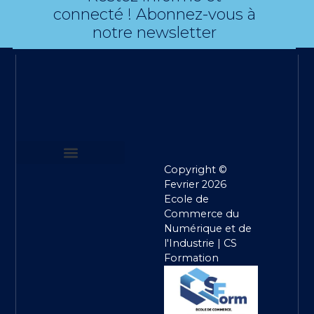
connecté ! Abonnez-vous à
notre newsletter
Copyright ©
MENTIONS LEGALES
POLITIQUE DE CONFIDENTIALITE
CONDITIONS GENERALES DE VENTE
Fevrier 2026
Ecole de
Commerce du
Numérique et de
l'Industrie | CS
Formation